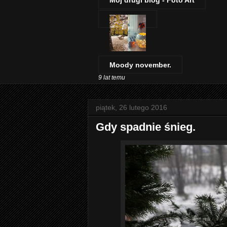
Mój drugi blog - Foto Art
Moody november.
9 lat temu
piątek, 26 lutego 2016
Gdy spadnie śnieg.