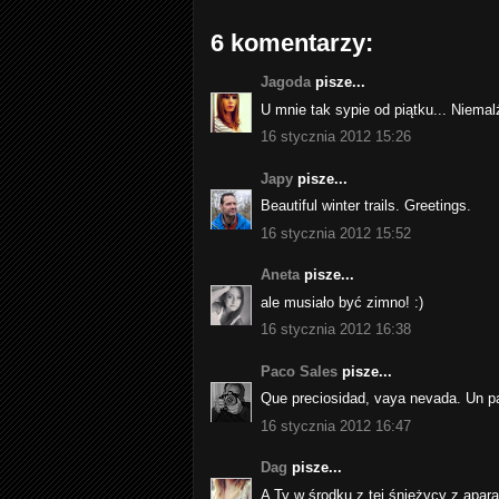
6 komentarzy:
Jagoda
pisze...
U mnie tak sypie od piątku... Niema
16 stycznia 2012 15:26
Japy
pisze...
Beautiful winter trails. Greetings.
16 stycznia 2012 15:52
Aneta
pisze...
ale musiało być zimno! :)
16 stycznia 2012 16:38
Paco Sales
pisze...
Que preciosidad, vaya nevada. Un par
16 stycznia 2012 16:47
Dag
pisze...
A Ty w środku z tej śnieżycy z aparat