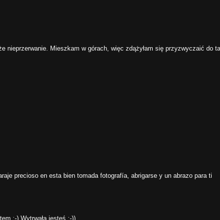
lże nieprzerwanie. Mieszkam w górach, więc zdążyłam się przyzwyczaić do ta
aje precioso en esta bien tomada fotografía, abrigarse y un abrazo para ti
em :-) Wytrwała jesteś ;-))