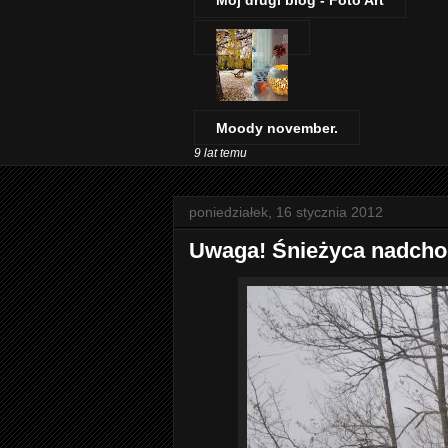
Mój drugi blog - Foto Art
Moody november.
9 lat temu
poniedziałek, 16 stycznia 2012
Uwaga! Śnieżyca nadcho