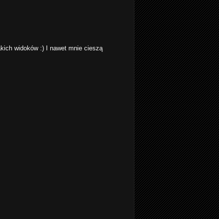
kich widoków :) I nawet mnie cieszą