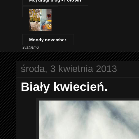
Mój drugi blog - Foto Art
Moody november.
9 lat temu
środa, 3 kwietnia 2013
Biały kwiecień.