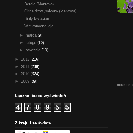
Detale.(Mantova)
Okna,drzwi,balkony.(Mantova)
Biały kwiecień.
Wielkanocne jaja.
►
marca
(9)
►
lutego
(10)
►
stycznia
(10)
►
2012
(216)
►
2011
(239)
►
2010
(324)
►
2009
(89)
adamek 
Łączna liczba wyświetleń
4
7
0
9
5
5
Z kraju i ze świata