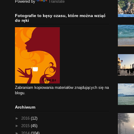
Powered by
Translate
Fotografie to kęsy czasu, które można wziąć
do ręki
Zabraniam kopiowania materiałów znajdujących się na
blogu.
Archiwum
►
2016
(12)
►
2015
(45)
►
2014
(104)