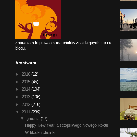
Zabraniam kopiowania materiałów znajdujących się na
blogu.
Archiwum
►
2016
(12)
►
2015
(45)
►
2014
(104)
►
2013
(106)
►
2012
(216)
▼
2011
(239)
▼
grudnia
(17)
Happy New Year! Szczęśliwego Nowego Roku!
W blasku choinki.