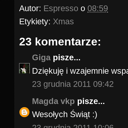
Autor:
Espresso
o
08:59
Etykiety:
Xmas
23 komentarze:
Giga
pisze...
Dziękuję i wzajemnie wsp
23 grudnia 2011 09:42
Magda vkp
pisze...
Wesołych Świąt :)
23 grudnia 2011 10:06