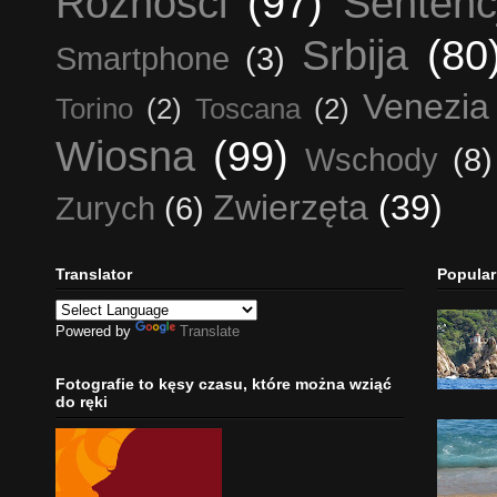
Różności
(97)
Sentenc
Srbija
(80
Smartphone
(3)
Venezia
Torino
(2)
Toscana
(2)
Wiosna
(99)
Wschody
(8)
Zwierzęta
(39)
Zurych
(6)
Translator
Popular
Powered by
Translate
Fotografie to kęsy czasu, które można wziąć
do ręki