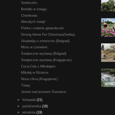
Serduszko.
Bombki w śniegu.
Choinkowo.
Wesołych świąt!
Piórko i srebrne gwiazdeczki.
Driving Home For Christmas(Serbia).
Skadarlija o zmierzchu (Belgrad).
Misio w czerwieni.
Świąteczne wystawy.(Belgrad)
Świąteczne wystawy.(Kragujevac)
Coca-Cola z Mikołajem.
Mikołaj w filiżance.
Nova crkva.(Kragujevac)
Trawy.
Jesień nad jeziorem Šumarice.
►
listopada
(21)
►
października
(18)
►
września
(19)