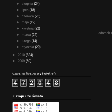
►
sierpnia
(24)
►
lipca
(18)
►
czerwca
(23)
►
maja
(19)
►
kwietnia
(22)
adamek 
►
marca
(24)
►
lutego
(14)
►
stycznia
(20)
►
2010
(324)
►
2009
(89)
Łączna liczba wyświetleń
4
7
2
0
4
8
Z kraju i ze świata