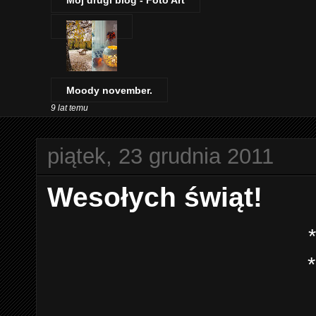
Mój drugi blog - Foto Art
Moody november.
9 lat temu
piątek, 23 grudnia 2011
Wesołych świąt!
*