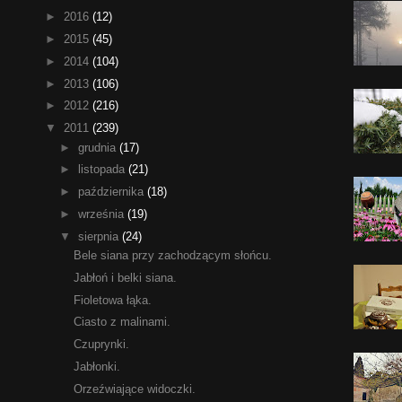
►
2016
(12)
►
2015
(45)
►
2014
(104)
►
2013
(106)
►
2012
(216)
▼
2011
(239)
►
grudnia
(17)
►
listopada
(21)
►
października
(18)
►
września
(19)
▼
sierpnia
(24)
Bele siana przy zachodzącym słońcu.
Jabłoń i belki siana.
Fioletowa łąka.
Ciasto z malinami.
Czuprynki.
Jabłonki.
Orzeźwiające widoczki.