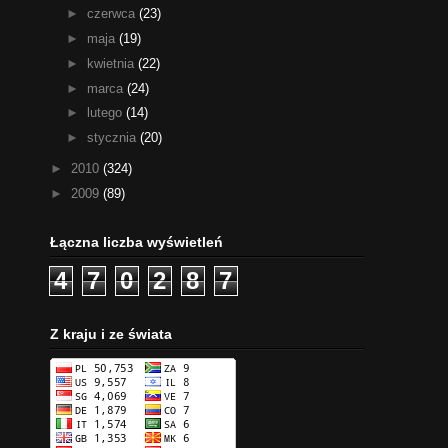
►
czerwca
(23)
►
maja
(19)
►
kwietnia
(22)
►
marca
(24)
►
lutego
(14)
►
stycznia
(20)
►
2010
(324)
►
2009
(89)
Łączna liczba wyświetleń
4
7
0
2
8
7
Z kraju i ze świata